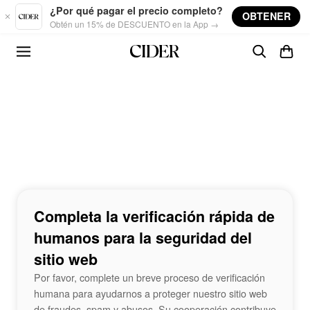
Skip to main content
¿Por qué pagar el precio completo?
OBTENER
Obtén un 15% de DESCUENTO en la App →
Completa la verificación rápida de
humanos para la seguridad del
sitio web
Por favor, complete un breve proceso de verificación
humana para ayudarnos a proteger nuestro sitio web
de fraudes, spam y abusos. Su cooperación contribuye