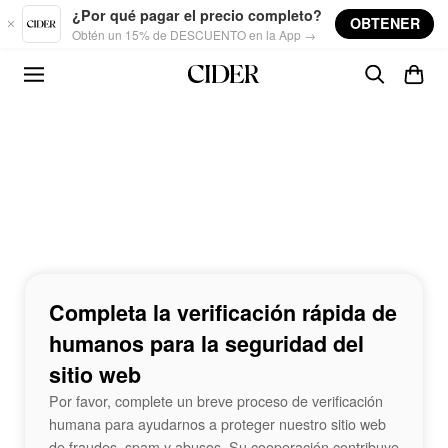
Skip to main content
¿Por qué pagar el precio completo?
OBTENER
Obtén un 15% de DESCUENTO en la App →
Completa la verificación rápida de
humanos para la seguridad del
sitio web
Por favor, complete un breve proceso de verificación
humana para ayudarnos a proteger nuestro sitio web
de fraudes, spam y abusos. Su cooperación contribuye