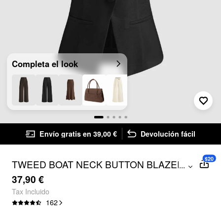
Completa el look
Envío gratis en 39,00 €
Devolución fácil
$20
TWEED BOAT NECK BUTTON BLAZER
...
VEST
37,90 €
Tax Incluido
162