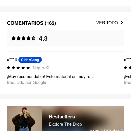
COMENTARIOS (162)
VER TODO
4.3
a***4
e**
CiderGang
Negro/XL
¡Muy recomendable! Este material es muy resistente y de gran calidad. Mido 1,55 m, peso entre 75 y 77 kg y uso una talla 34DD.
traducido por Google
tra
Bestsellers
Explore The Drop
14830
Artículos