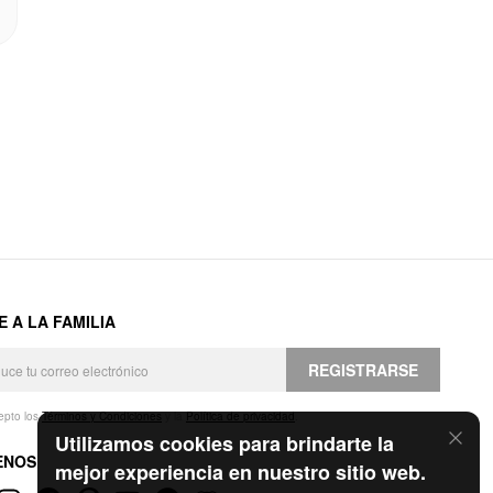
E A LA FAMILIA
REGISTRARSE
epto los
Términos y Condiciones
y la
Política de privacidad
.
Utilizamos cookies para brindarte la
ENOS
mejor experiencia en nuestro sitio web.