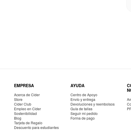
EMPRESA
AYUDA
C
N
Acerca de Cider
Centro de Apoyo
Store
Envío y entrega
Am
Cider Club
Devoluciones y reembolsos
Co
Empleo en Cider
Guía de tallas
P
Sostenibilidad
Seguir mi pedido
Blog
Forma de pago
Tarjeta de Regalo
Descuento para estudiantes