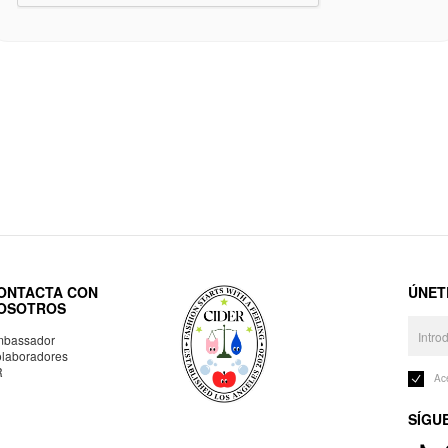
ONTACTA CON
ÚNET
OSOTROS
bassador
laboradores
R
Ac
SÍGU