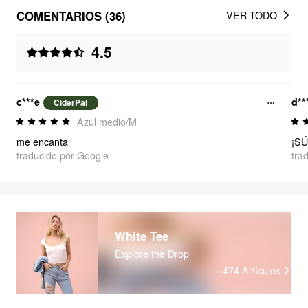
COMENTARIOS (36)
VER TODO
4.5
c***e
d**
CiderPal
Azul medio/M
me encanta
traducido por Google
tra
White Tee
Explore the Drop
474
Artículos