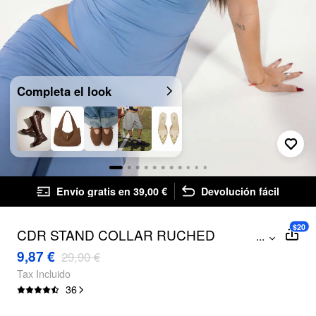
Completa el look
Envío gratis en 39,00 €
Devolución fácil
$20
CDR STAND COLLAR RUCHED
...
ASYMMETRICAL HEM TANK TOP
9,87 €
29,90 €
Tax Incluido
36