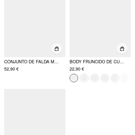
CONJUNTO DE FALDA MAXI LÁPIZ DE ALTA CINTURA CON PANEL DE ENCAJE JACQUARD Y TOP SIN MANGAS DE CUELLO ASIMÉTRICO
BODY FRUNCIDO DE CUELLO REDONDO SIN MANGAS
52,90 €
22,90 €