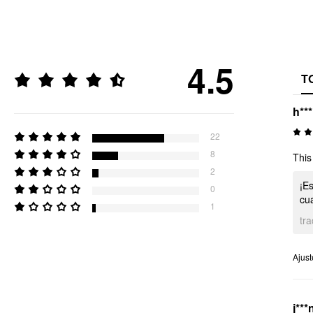
4.5
T
h**
22
8
This
2
¡Es
0
cu
1
tr
Ajust
j***