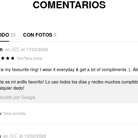
COMENTARIOS
ODO
33
CON FOTOS
9
*n
en 🇧🇪 el 17/03/2026
Oro/Talla única
 is my favourite ring! I wear it everyday & get a lot of compliments :). Al
te es mi anillo favorito! Lo uso todos los días y recibo muchos cumplid
alquier dedo!
aducido por Google
e
:
Talla correcta
n
en 🇳🇱 el 13/02/2026