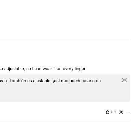
so adjustable, so I can wear it on every finger
os :). También es ajustable, ¡así que puedo usarlo en
Útil
(
0
)