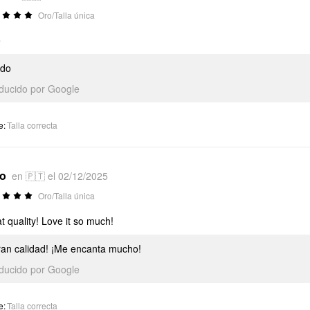
Oro/Talla única
e
ndo
aducido por Google
e
:
Talla correcta
*o
en 🇵🇹 el 02/12/2025
Oro/Talla única
t quality! Love it so much!
ran calidad! ¡Me encanta mucho!
aducido por Google
e
:
Talla correcta