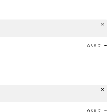
Útil
(
0
)
Útil
(
0
)