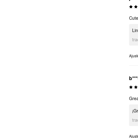
Cut
Li
tr
Ajust
b**
Grea
¡G
tr
Ajust