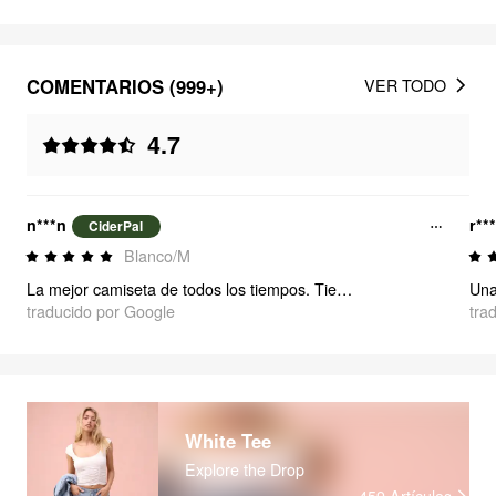
COMENTARIOS (999+)
VER TODO
4.7
n***n
r**
CiderPal
Blanco/M
La mejor camiseta de todos los tiempos. Tiene un material grueso que le da una forma realmente bonita. ¡Es súper cómodo de usar, fácil de limpiar y no es demasiado corto!
traducido por Google
tra
White Tee
Explore the Drop
459
Artículos