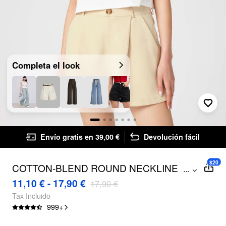
Completa el look
Envío gratis en 39,00 €
Devolución fácil
$20
COTTON-BLEND ROUND NECKLINE
...
OVERSIZED CROP TOP
11,10 € - 17,90 €
17,90 €
Tax Incluido
999
+