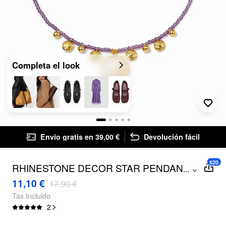
Completa el look
Envío gratis en 39,00 €
Devolución fácil
$20
RHINESTONE DECOR STAR PENDANT
...
BEADED NECKLACE
11,10 €
17,90 €
Tax Incluido
2