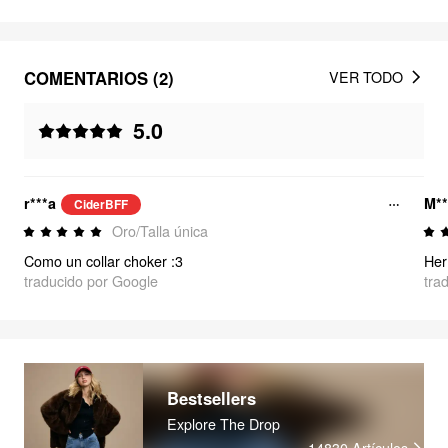
COMENTARIOS (2)
VER TODO
5.0
r***a
M**
CiderBFF
Oro/Talla única
Como un collar choker :3
traducido por Google
tra
Bestsellers
Explore The Drop
14830
Artículos