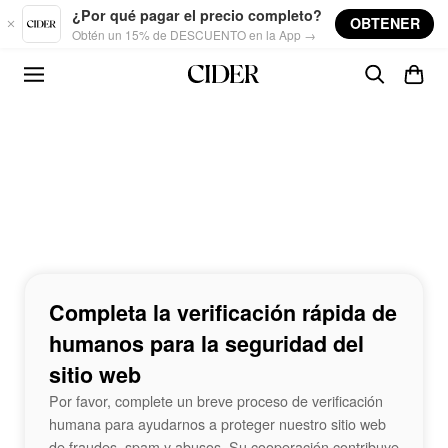
Skip to main content
¿Por qué pagar el precio completo?
OBTENER
Obtén un 15% de DESCUENTO en la App →
Completa la verificación rápida de
humanos para la seguridad del
sitio web
Por favor, complete un breve proceso de verificación
humana para ayudarnos a proteger nuestro sitio web
de fraudes, spam y abusos. Su cooperación contribuye