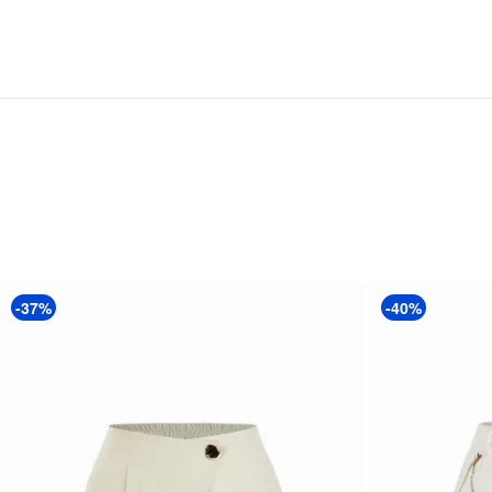
-37%
-40%