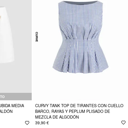
TO
UBIDA MEDIA
CURVY TANK TOP DE TIRANTES CON CUELLO
FALDÓN
BARCO, RAYAS Y PEPLUM PLISADO DE
MEZCLA DE ALGODÓN
39,90 €