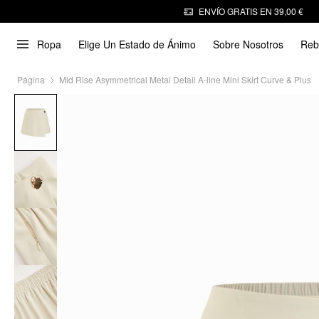
ENVÍO GRATIS EN 39,00 €
Ropa
Elige Un Estado de Ánimo
Sobre Nosotros
Reb
Página
Mid Rise Asymmetrical Metal Detail A-line Mini Skirt Curve & Plus