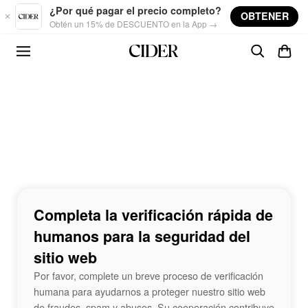
Skip to main content
¿Por qué pagar el precio completo?
OBTENER
Obtén un 15% de DESCUENTO en la App →
Completa la verificación rápida de
humanos para la seguridad del
sitio web
Por favor, complete un breve proceso de verificación
humana para ayudarnos a proteger nuestro sitio web
de fraudes, spam y abusos. Su cooperación contribuye