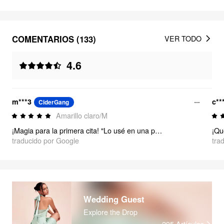
COMENTARIOS (133)
VER TODO
4.6
m***3
c**
CiderGang
Amarillo claro/M
¡Magia para la primera cita! "Lo usé en una primera cita y me sentí segura y linda (¡y conseguí una segunda cita!). Tiene el toque justo de dulzura y estilo. La longitud es perfecta y se mueve muy bien al caminar. ¡Me encanta!"
¡Qu
traducido por Google
tra
Wedding Guest
Explore the Drop
295
Artículos