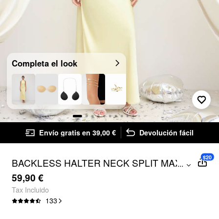
Completa el look
Envío gratis en 39,00 €
Devolución fácil
$20
BACKLESS HALTER NECK SPLIT MAXI
...
DRESS
59,90 €
Tax Incluido
133