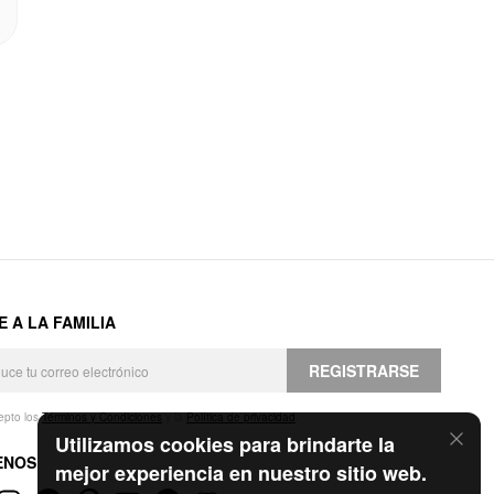
E A LA FAMILIA
REGISTRARSE
epto los
Términos y Condiciones
y la
Política de privacidad
.
Utilizamos cookies para brindarte la
ENOS
mejor experiencia en nuestro sitio web.