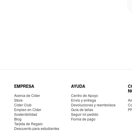
EMPRESA
AYUDA
C
N
Acerca de Cider
Centro de Apoyo
Store
Envío y entrega
Am
Cider Club
Devoluciones y reembolsos
Co
Empleo en Cider
Guía de tallas
P
Sostenibilidad
Seguir mi pedido
Blog
Forma de pago
Tarjeta de Regalo
Descuento para estudiantes