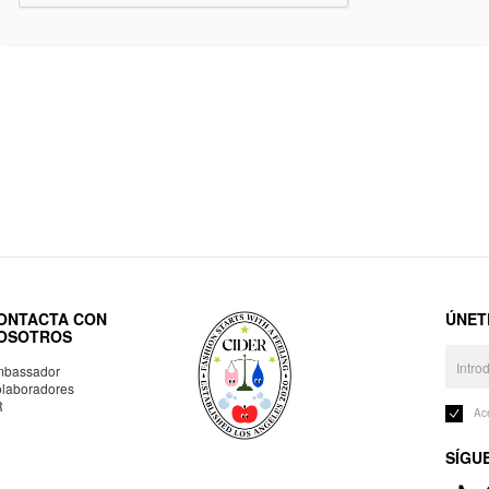
ONTACTA CON
ÚNET
OSOTROS
bassador
laboradores
R
Ac
SÍGU