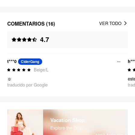
COMENTARIOS (16)
VER TODO
4.7
t***0
h**
CiderGang
Beige/L
☺️
traducido por Google
tra
Vacation Shop
Explore the Drop
1037
Artículos