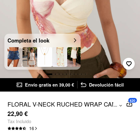
Completa el look
Envío gratis en 39,00 €
Devolución fácil
$20
FLORAL V-NECK RUCHED WRAP CAMI
...
TOP
22,90 €
Tax Incluido
16