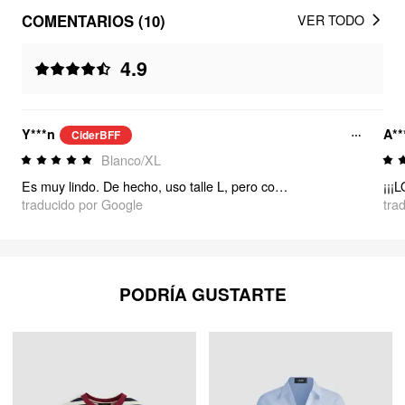
COMENTARIOS (10)
VER TODO
4.9
Y***n
A**
CiderBFF
Blanco/XL
Es muy lindo. De hecho, uso talle L, pero compré uno más grande por si acaso y me quedó muy bien, así que lo conservaré. Pero puedes conseguir tu propio talle, no es pequeño.
¡¡¡
traducido por Google
tra
PODRÍA GUSTARTE