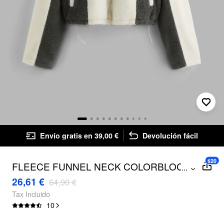
Envío gratis en 39,00 €
Devolución fácil
$20
FLEECE FUNNEL NECK COLORBLOCK
...
BORG JACKET
26,61 €
64,90 €
Tax Incluido
10