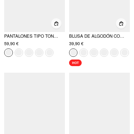
PANTALONES TIPO TONEL CON PERNERA ACAMPANADA Y BOLSILLOS EN LA CINTURA A MEDIA ALTURA DE MEZCLA DE ALGODÓN
BLUSA DE ALGODÓN CON ESCOTE EN V, BORDADO INGLÉS, PLISADO, FRUNCIDO Y MANGA CORTA
59,90 €
39,90 €
HOT