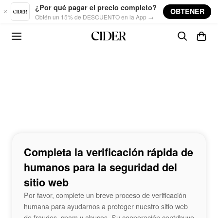
Skip to main content
¿Por qué pagar el precio completo?
OBTENER
Obtén un 15% de DESCUENTO en la App →
Completa la verificación rápida de
humanos para la seguridad del
sitio web
Por favor, complete un breve proceso de verificación
humana para ayudarnos a proteger nuestro sitio web
de fraudes, spam y abusos. Su cooperación contribuye