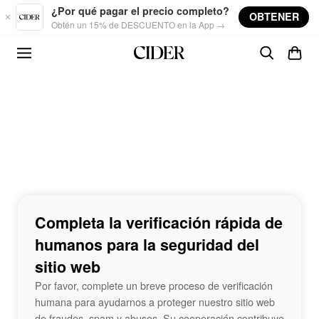
Skip to main content
¿Por qué pagar el precio completo?
OBTENER
Obtén un 15% de DESCUENTO en la App →
Completa la verificación rápida de
humanos para la seguridad del
sitio web
Por favor, complete un breve proceso de verificación
humana para ayudarnos a proteger nuestro sitio web
de fraudes, spam y abusos. Su cooperación contribuye