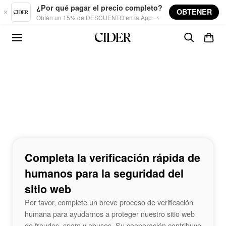
Skip to main content
¿Por qué pagar el precio completo?
OBTENER
Obtén un 15% de DESCUENTO en la App →
Completa la verificación rápida de
humanos para la seguridad del
sitio web
Por favor, complete un breve proceso de verificación
humana para ayudarnos a proteger nuestro sitio web
de fraudes, spam y abusos. Su cooperación contribuye