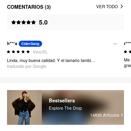
COMENTARIOS (3)
VER TODO
5.0
h***a
r**
CiderGang
Vino/XL
Me 
Linda, muy buena calidad. Y el tamaño también es el correcto.
gra
traducido por Google
Bestsellers
Explore The Drop
14830
Artículos