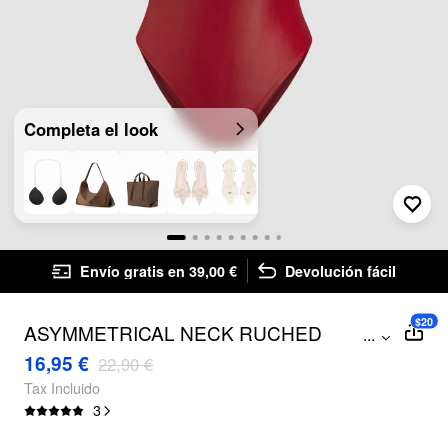
Completa el look
Envío gratis en 39,00 €
Devolución fácil
$20
ASYMMETRICAL NECK RUCHED
...
BODYSUIT
16,95 €
22,90 €
Tax Incluido
3