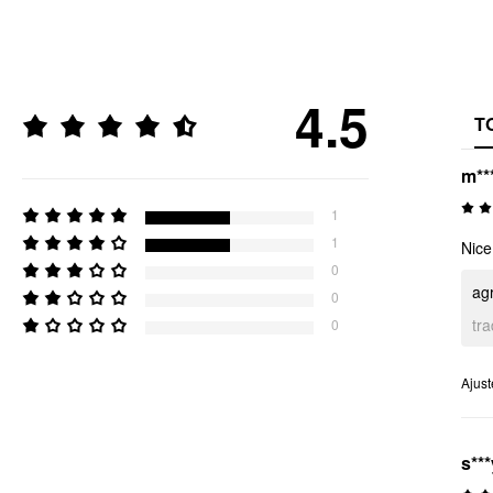
4.5
T
m**
1
1
Nice
0
ag
0
tr
0
Ajust
s***