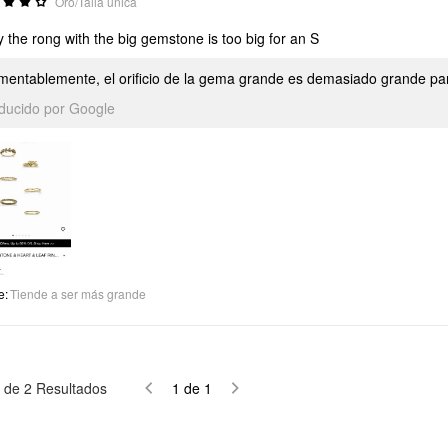
Oro/Talla única
y the rong with the big gemstone is too big for an S
mentablemente, el orificio de la gema grande es demasiado grande par
aducido por Google
e
:
Tiende a ser más grande
de
2
Resultados
1
de
1