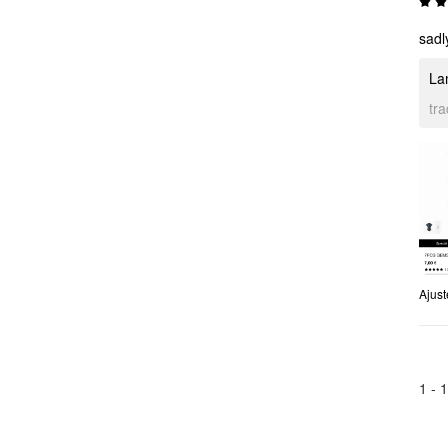
sadl
La
tr
Ajust
1 -
1