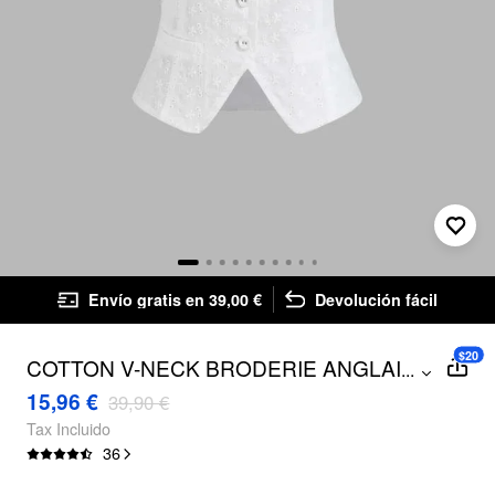
Envío gratis en 39,00 €
Devolución fácil
$20
COTTON V-NECK BRODERIE ANGLAISE
...
SPLIT BOWKNOT TANK TOP
15,96 €
39,90 €
Tax Incluido
36