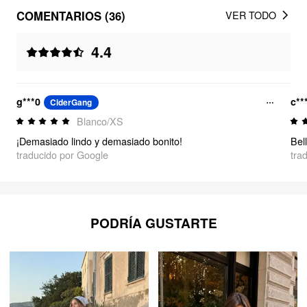
COMENTARIOS (36)
VER TODO
4.4
g***0
c**
CiderGang
Blanco/XS
¡Demasiado lindo y demasiado bonito!
Bel
traducido por Google
tra
PODRÍA GUSTARTE