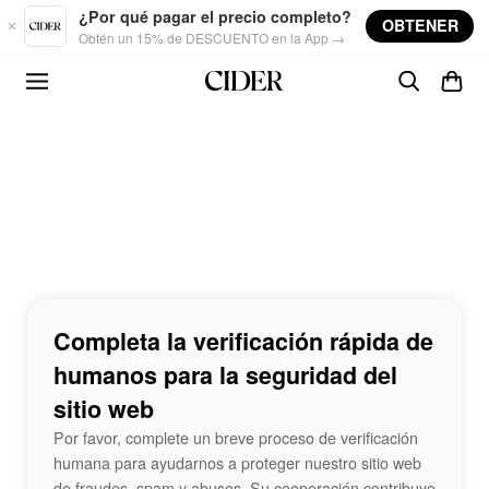
Skip to main content
¿Por qué pagar el precio completo?
OBTENER
Obtén un 15% de DESCUENTO en la App →
Completa la verificación rápida de
humanos para la seguridad del
sitio web
Por favor, complete un breve proceso de verificación
humana para ayudarnos a proteger nuestro sitio web
de fraudes, spam y abusos. Su cooperación contribuye