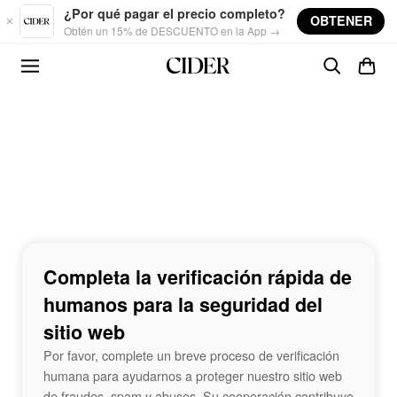
Skip to main content
¿Por qué pagar el precio completo?
OBTENER
Obtén un 15% de DESCUENTO en la App →
Completa la verificación rápida de
humanos para la seguridad del
sitio web
Por favor, complete un breve proceso de verificación
humana para ayudarnos a proteger nuestro sitio web
de fraudes, spam y abusos. Su cooperación contribuye