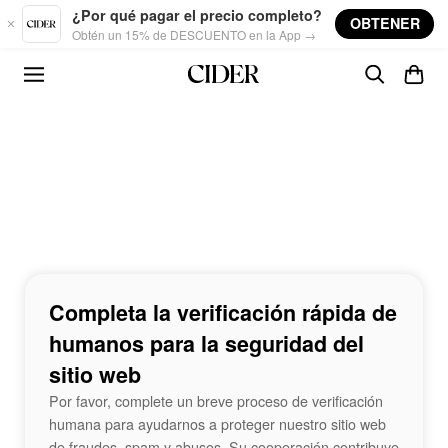
Skip to main content
¿Por qué pagar el precio completo?
OBTENER
Obtén un 15% de DESCUENTO en la App →
Completa la verificación rápida de
humanos para la seguridad del
sitio web
Por favor, complete un breve proceso de verificación
humana para ayudarnos a proteger nuestro sitio web
de fraudes, spam y abusos. Su cooperación contribuye