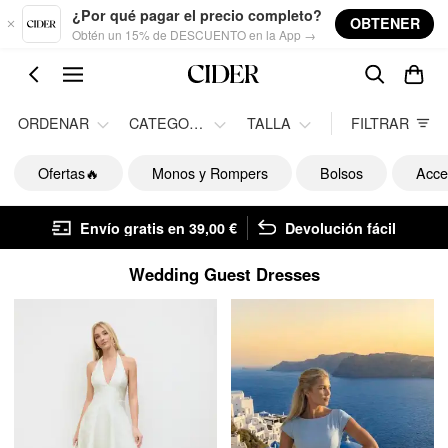
Skip to main content
¿Por qué pagar el precio completo?
OBTENER
Obtén un 15% de DESCUENTO en la App →
ORDENAR
CATEGORÍA
TALLA
FILTRAR
Ofertas🔥
Monos y Rompers
Bolsos
Acce
Envío gratis en 39,00 €
Devolución fácil
Wedding Guest Dresses