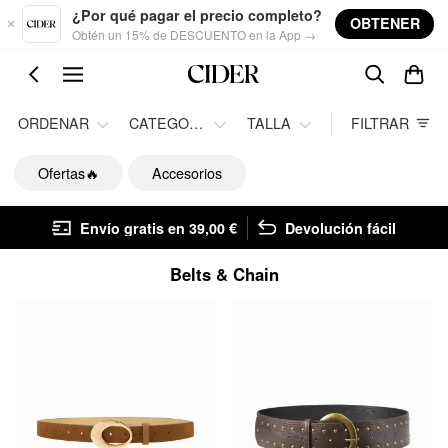
Skip to main content
¿Por qué pagar el precio completo?
OBTENER
Obtén un 15% de DESCUENTO en la App →
ORDENAR
CATEGORÍA
TALLA
FILTRAR
Ofertas🔥
Accesorios
Envío gratis en 39,00 €
Devolución fácil
Belts & Chain