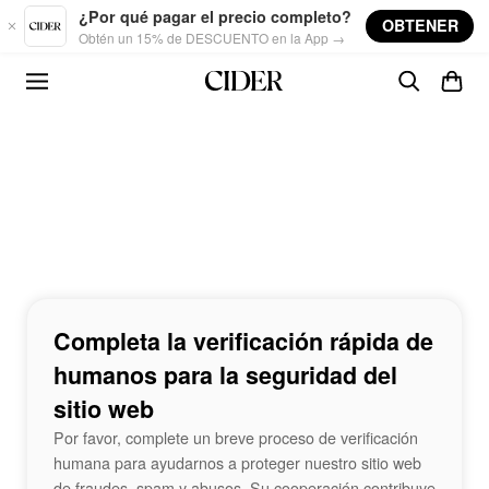
Skip to main content
¿Por qué pagar el precio completo?
OBTENER
Obtén un 15% de DESCUENTO en la App →
Completa la verificación rápida de
humanos para la seguridad del
sitio web
Por favor, complete un breve proceso de verificación
humana para ayudarnos a proteger nuestro sitio web
de fraudes, spam y abusos. Su cooperación contribuye