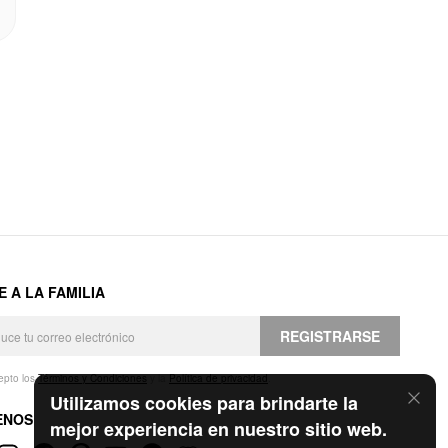
E A LA FAMILIA
REGISTRARSE
epto los
Términos y Condiciones
y la
Política de privacidad
.
Utilizamos cookies para brindarte la
ENOS
mejor experiencia en nuestro sitio web.