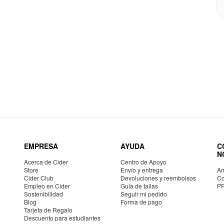
EMPRESA
AYUDA
C
N
Acerca de Cider
Centro de Apoyo
Store
Envío y entrega
Am
Cider Club
Devoluciones y reembolsos
Co
Empleo en Cider
Guía de tallas
P
Sostenibilidad
Seguir mi pedido
Blog
Forma de pago
Tarjeta de Regalo
Descuento para estudiantes