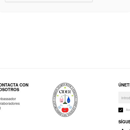
ONTACTA CON
ÚNET
OSOTROS
bassador
laboradores
R
Ac
SÍGU