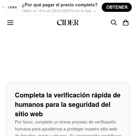
Skip to main content
¿Por qué pagar el precio completo?
OBTENER
Obtén un 15% de DESCUENTO en la App →
Completa la verificación rápida de
humanos para la seguridad del
sitio web
Por favor, complete un breve proceso de verificación
humana para ayudarnos a proteger nuestro sitio web
de fraudes, spam y abusos. Su cooperación contribuye