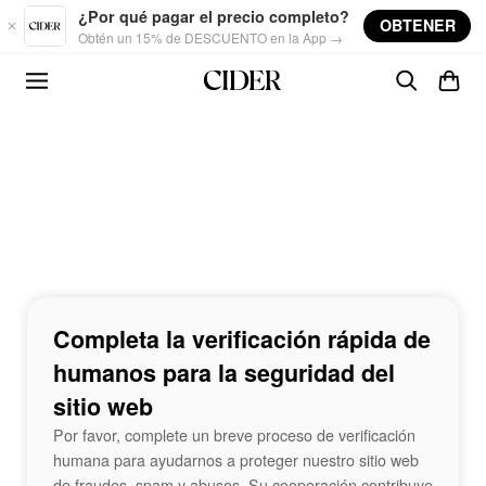
Skip to main content
¿Por qué pagar el precio completo?
OBTENER
Obtén un 15% de DESCUENTO en la App →
Completa la verificación rápida de
humanos para la seguridad del
sitio web
Por favor, complete un breve proceso de verificación
humana para ayudarnos a proteger nuestro sitio web
de fraudes, spam y abusos. Su cooperación contribuye