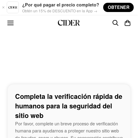
Skip to main content
¿Por qué pagar el precio completo?
OBTENER
Obtén un 15% de DESCUENTO en la App →
Completa la verificación rápida de
humanos para la seguridad del
sitio web
Por favor, complete un breve proceso de verificación
humana para ayudarnos a proteger nuestro sitio web
de fraudes, spam y abusos. Su cooperación contribuye