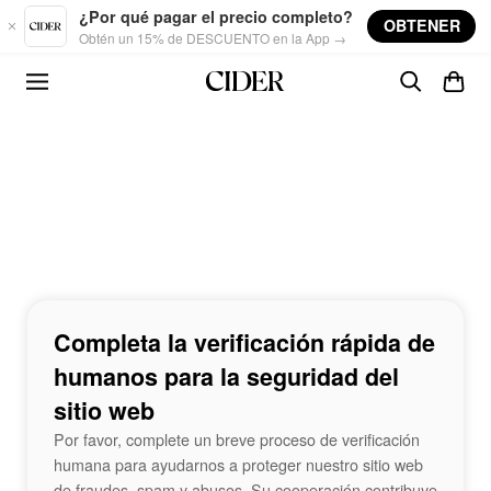
Skip to main content
¿Por qué pagar el precio completo?
OBTENER
Obtén un 15% de DESCUENTO en la App →
Completa la verificación rápida de
humanos para la seguridad del
sitio web
Por favor, complete un breve proceso de verificación
humana para ayudarnos a proteger nuestro sitio web
de fraudes, spam y abusos. Su cooperación contribuye