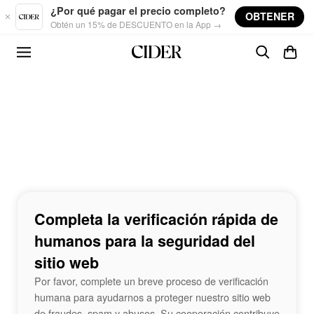
Skip to main content
¿Por qué pagar el precio completo?
OBTENER
Obtén un 15% de DESCUENTO en la App →
Completa la verificación rápida de
humanos para la seguridad del
sitio web
Por favor, complete un breve proceso de verificación
humana para ayudarnos a proteger nuestro sitio web
de fraudes, spam y abusos. Su cooperación contribuye