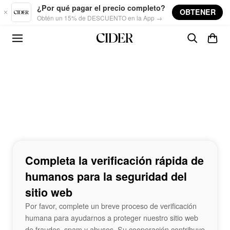
Skip to main content
¿Por qué pagar el precio completo?
OBTENER
Obtén un 15% de DESCUENTO en la App →
Completa la verificación rápida de
humanos para la seguridad del
sitio web
Por favor, complete un breve proceso de verificación
humana para ayudarnos a proteger nuestro sitio web
de fraudes, spam y abusos. Su cooperación contribuye