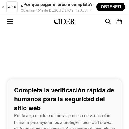
Skip to main content
¿Por qué pagar el precio completo?
OBTENER
Obtén un 15% de DESCUENTO en la App →
Completa la verificación rápida de
humanos para la seguridad del
sitio web
Por favor, complete un breve proceso de verificación
humana para ayudarnos a proteger nuestro sitio web
de fraudes, spam y abusos. Su cooperación contribuye