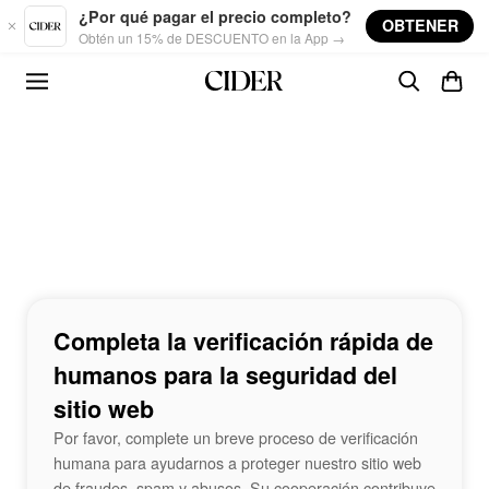
Skip to main content
¿Por qué pagar el precio completo?
OBTENER
Obtén un 15% de DESCUENTO en la App →
Completa la verificación rápida de
humanos para la seguridad del
sitio web
Por favor, complete un breve proceso de verificación
humana para ayudarnos a proteger nuestro sitio web
de fraudes, spam y abusos. Su cooperación contribuye