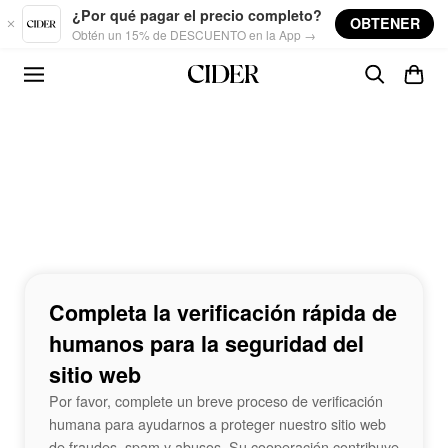
Skip to main content
¿Por qué pagar el precio completo?
OBTENER
Obtén un 15% de DESCUENTO en la App →
Completa la verificación rápida de
humanos para la seguridad del
sitio web
Por favor, complete un breve proceso de verificación
humana para ayudarnos a proteger nuestro sitio web
de fraudes, spam y abusos. Su cooperación contribuye