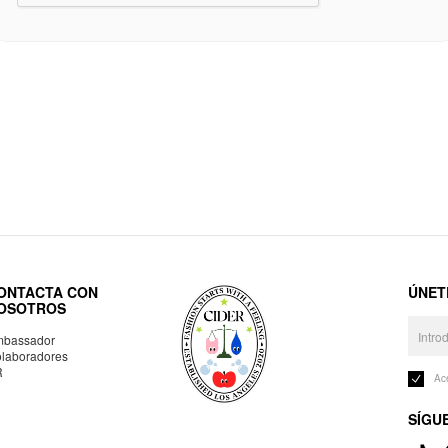
ONTACTA CON
ÚNET
OSOTROS
bassador
laboradores
R
Ac
SÍGU