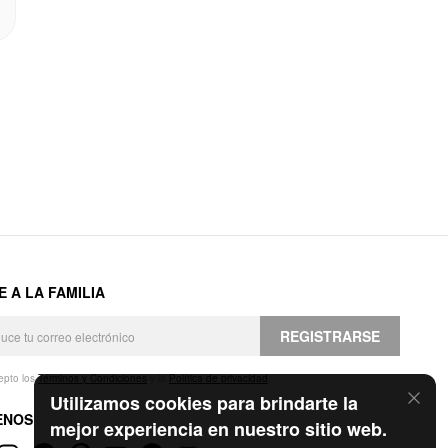
E A LA FAMILIA
REGISTRARSE
epto los
Términos y Condiciones
y la
Política de privacidad
.
Utilizamos cookies para brindarte la
ENOS
mejor experiencia en nuestro sitio web.