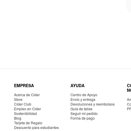
EMPRESA
AYUDA
C
N
Acerca de Cider
Centro de Apoyo
Store
Envío y entrega
Am
Cider Club
Devoluciones y reembolsos
Co
Empleo en Cider
Guía de tallas
P
Sostenibilidad
Seguir mi pedido
Blog
Forma de pago
Tarjeta de Regalo
Descuento para estudiantes