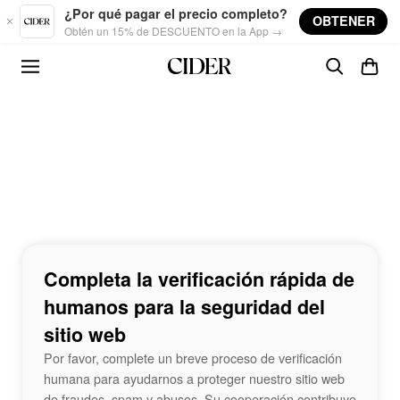
Skip to main content
¿Por qué pagar el precio completo?
OBTENER
Obtén un 15% de DESCUENTO en la App →
Completa la verificación rápida de
humanos para la seguridad del
sitio web
Por favor, complete un breve proceso de verificación
humana para ayudarnos a proteger nuestro sitio web
de fraudes, spam y abusos. Su cooperación contribuye