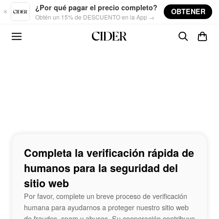
Skip to main content
¿Por qué pagar el precio completo?
OBTENER
Obtén un 15% de DESCUENTO en la App →
Completa la verificación rápida de
humanos para la seguridad del
sitio web
Por favor, complete un breve proceso de verificación
humana para ayudarnos a proteger nuestro sitio web
de fraudes, spam y abusos. Su cooperación contribuye