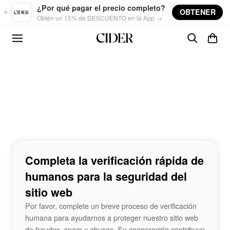
Skip to main content
¿Por qué pagar el precio completo?
OBTENER
Obtén un 15% de DESCUENTO en la App →
Completa la verificación rápida de
humanos para la seguridad del
sitio web
Por favor, complete un breve proceso de verificación
humana para ayudarnos a proteger nuestro sitio web
de fraudes, spam y abusos. Su cooperación contribuye