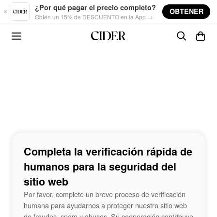
Skip to main content
¿Por qué pagar el precio completo?
OBTENER
Obtén un 15% de DESCUENTO en la App →
Completa la verificación rápida de
humanos para la seguridad del
sitio web
Por favor, complete un breve proceso de verificación
humana para ayudarnos a proteger nuestro sitio web
de fraudes, spam y abusos. Su cooperación contribuye