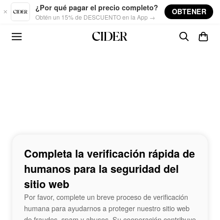
Skip to main content
¿Por qué pagar el precio completo?
OBTENER
Obtén un 15% de DESCUENTO en la App →
Completa la verificación rápida de
humanos para la seguridad del
sitio web
Por favor, complete un breve proceso de verificación
humana para ayudarnos a proteger nuestro sitio web
de fraudes, spam y abusos. Su cooperación contribuye