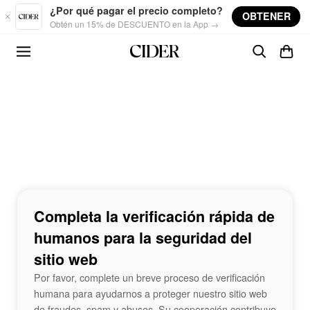
Skip to main content
¿Por qué pagar el precio completo?
OBTENER
Obtén un 15% de DESCUENTO en la App →
Completa la verificación rápida de
humanos para la seguridad del
sitio web
Por favor, complete un breve proceso de verificación
humana para ayudarnos a proteger nuestro sitio web
de fraudes, spam y abusos. Su cooperación contribuye