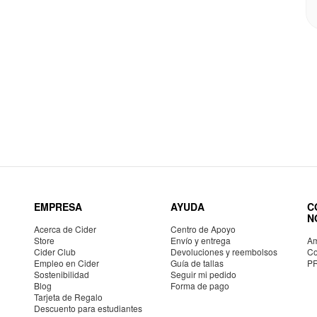
EMPRESA
AYUDA
C
N
Acerca de Cider
Centro de Apoyo
Store
Envío y entrega
Am
Cider Club
Devoluciones y reembolsos
Co
Empleo en Cider
Guía de tallas
P
Sostenibilidad
Seguir mi pedido
Blog
Forma de pago
Tarjeta de Regalo
Descuento para estudiantes