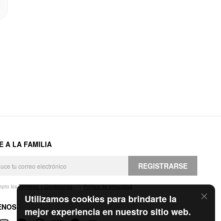
E A LA FAMILIA
REGISTRARSE
epto los
Términos y Condiciones
y la
Política de privacidad
.
Utilizamos cookies para brindarte la
ENOS
mejor experiencia en nuestro sitio web.