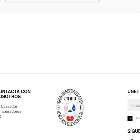
ONTACTA CON
ÚNET
OSOTROS
bassador
laboradores
R
Ac
SÍGU