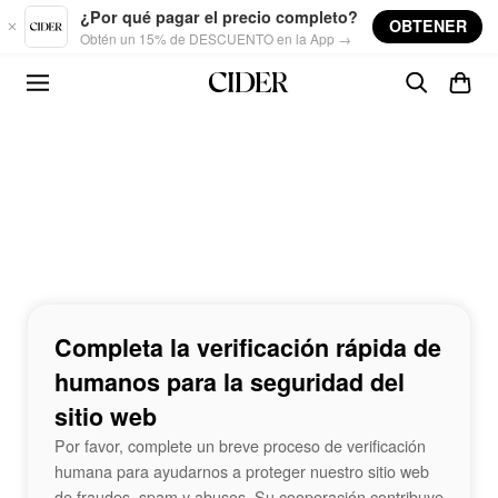
Skip to main content
¿Por qué pagar el precio completo?
OBTENER
Obtén un 15% de DESCUENTO en la App →
Completa la verificación rápida de
humanos para la seguridad del
sitio web
Por favor, complete un breve proceso de verificación
humana para ayudarnos a proteger nuestro sitio web
de fraudes, spam y abusos. Su cooperación contribuye