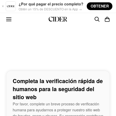
Skip to main content
¿Por qué pagar el precio completo?
OBTENER
Obtén un 15% de DESCUENTO en la App →
Completa la verificación rápida de
humanos para la seguridad del
sitio web
Por favor, complete un breve proceso de verificación
humana para ayudarnos a proteger nuestro sitio web
de fraudes, spam y abusos. Su cooperación contribuye