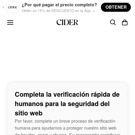
Skip to main content
¿Por qué pagar el precio completo?
OBTENER
Obtén un 15% de DESCUENTO en la App →
Completa la verificación rápida de
humanos para la seguridad del
sitio web
Por favor, complete un breve proceso de verificación
humana para ayudarnos a proteger nuestro sitio web
de fraudes, spam y abusos. Su cooperación contribuye