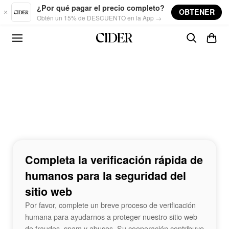
Skip to main content
¿Por qué pagar el precio completo?
OBTENER
Obtén un 15% de DESCUENTO en la App →
Completa la verificación rápida de
humanos para la seguridad del
sitio web
Por favor, complete un breve proceso de verificación
humana para ayudarnos a proteger nuestro sitio web
de fraudes, spam y abusos. Su cooperación contribuye