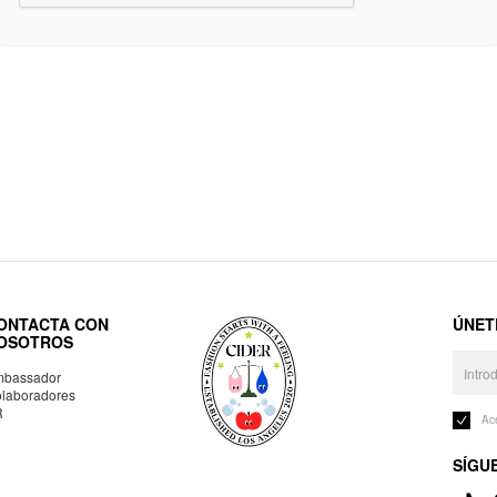
ONTACTA CON
ÚNET
OSOTROS
bassador
laboradores
R
Ac
SÍGU