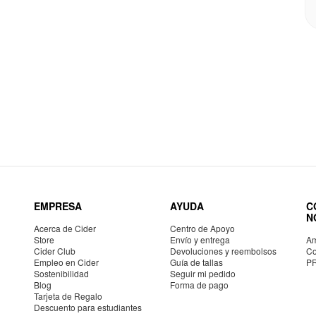
EMPRESA
AYUDA
C
N
Acerca de Cider
Centro de Apoyo
Store
Envío y entrega
Am
Cider Club
Devoluciones y reembolsos
Co
Empleo en Cider
Guía de tallas
P
Sostenibilidad
Seguir mi pedido
Blog
Forma de pago
Tarjeta de Regalo
Descuento para estudiantes