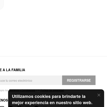
E A LA FAMILIA
REGISTRARSE
epto los
Términos y Condiciones
y la
Política de privacidad
.
Utilizamos cookies para brindarte la
ENOS
mejor experiencia en nuestro sitio web.